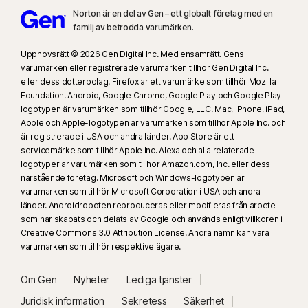
Norton är en del av Gen – ett globalt företag med en
familj av betrodda varumärken.
Upphovsrätt © 2026 Gen Digital Inc. Med ensamrätt. Gens
varumärken eller registrerade varumärken tillhör Gen Digital Inc.
eller dess dotterbolag. Firefox är ett varumärke som tillhör Mozilla
Foundation. Android, Google Chrome, Google Play och Google Play-
logotypen är varumärken som tillhör Google, LLC. Mac, iPhone, iPad,
Apple och Apple-logotypen är varumärken som tillhör Apple Inc. och
är registrerade i USA och andra länder. App Store är ett
servicemärke som tillhör Apple Inc. Alexa och alla relaterade
logotyper är varumärken som tillhör Amazon.com, Inc. eller dess
närstående företag. Microsoft och Windows-logotypen är
varumärken som tillhör Microsoft Corporation i USA och andra
länder. Androidroboten reproduceras eller modifieras från arbete
som har skapats och delats av Google och används enligt villkoren i
Creative Commons 3.0 Attribution License. Andra namn kan vara
varumärken som tillhör respektive ägare.
Om Gen
Nyheter
Lediga tjänster
Juridisk information
Sekretess
Säkerhet