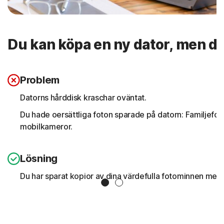
Du kan köpa en ny dator, men du
Problem
Datorns hårddisk kraschar oväntat.
Du hade oersättliga foton sparade på datorn: Familjefot
mobilkameror.
Lösning
Du har sparat kopior av dina värdefulla fotominnen med
Slide 1
Slide 2