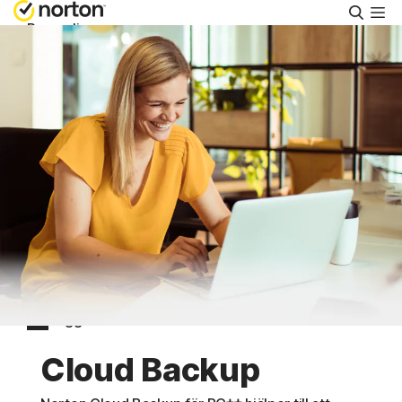
Sök
Personlig
Småföretag
Support
Prova kostnadsfritt
Sverige
Logga in
Cloud Backup