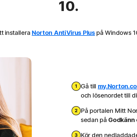
10.
t installera
Norton AntiVirus Plus
på Windows 10,
Gå till
my.Norton.c
och lösenordet till d
På portalen Mitt No
sedan på
Godkänn 
Kör den nedladdade