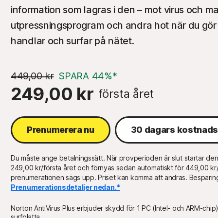
information som lagras i den – mot virus och 
utpressningsprogram och andra hot när du gö
handlar och surfar på nätet.
449,00 kr
SPARA 44%*
249,00 kr
första året
Prenumerera nu
30 dagars kostnads
Du måste ange betalningssätt. När provperioden är slut startar de
249,00 kr/första året och förnyas sedan automatiskt för 449,00 kr/å
prenumerationen sägs upp. Priset kan komma att ändras. Besparing
Prenumerationsdetaljer nedan.*
Norton AntiVirus Plus erbjuder skydd för 1 PC (Intel- och ARM-chip
surfplatta