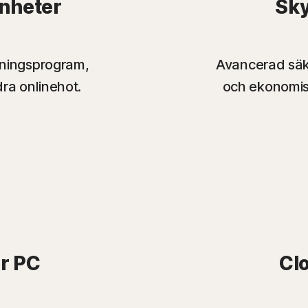
enheter
Sky
sningsprogram,
Avancerad säker
dra onlinehot.
och ekonomis
r PC
Cl