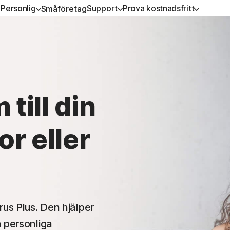
Personlig
Support
Prova kostnadsfritt
Småföretag
-I-ETT-
PROVA KOSTNADSFRITT
LÄR DIG
SÄKERHET FÖR DIGITALA
NUMERATIONER
ENHETER
rt
Kostnadsfria provversioner
Så här förnyar du
on 360 Advanced
Norton AntiVirus Plus
Premiumtjänster
till din
on 360 Premium
Norton Mobile Security för
Android™
r eller
on 360 Deluxe
Norton Mobile Security för 
on 360 Standard
lla produkter och tjänster
rus Plus. Den hjälper
n personliga