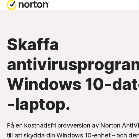
FÅ HJÄLP
ALLT
PRE
Skaffa
Kundsuppo
Nort
antivirusprogram 
Nort
Windows 10-dato
Nort
Nort
-laptop.
A
Få en kostnadsfri provversion av Norton AntiVi
till att skydda din Windows 10-enhet – och de