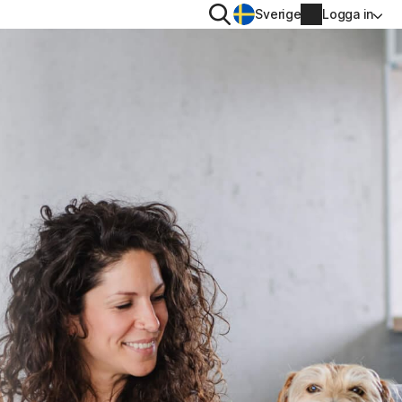
Sök
Sverige
Logga in
INTEGRITET
Norton VPN
Norton AntiTrack
Kontouppgifter
Faktureringsuppgifter
iOS™
Förnya
Orderhistorik
Ange produktnyckeln