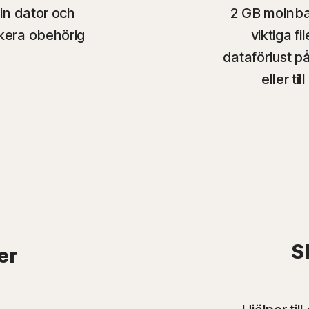
in dator och
2 GB molnba
ckera obehörig
viktiga f
dataförlust p
eller t
S
er