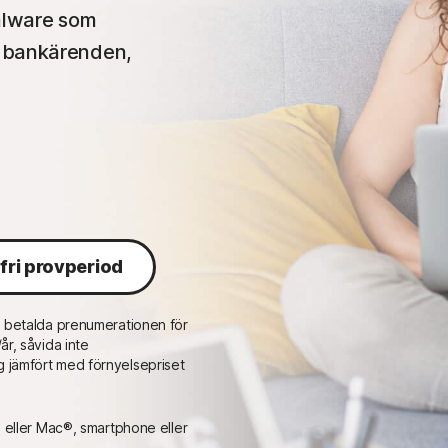
malware som
r bankärenden,
fri provperiod
n betalda prenumerationen för
r, såvida inte
 jämfört med förnyelsepriset
) eller Mac®, smartphone eller