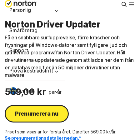
Sök
Personlig
Norton Driver Updater
Småföretag
Få en snabbare surfupplevelse, färre krascher och
frysningar på Windows-datorer samt fylligare ljud och
Support
grafik med programvaran Norton Driver Updater. Håll
drivrutinerna uppdaterade genom att ladda ner dem från
en databas med fler än 50 miljoner drivrutiner utan
Prova kostnadsfritt
malware.
569,00 kr
Sverige
per år
Logga in
Prenumerera nu
Priset som visas är för första året. Därefter 569,00 kr/år.
Se prenumerationsdetaljer nedan.*