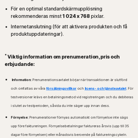
För en optimal standardskärmupplösning
rekommenderas minst
1 024 x 768
pixlar.
Internetanslutning (för att aktivera produkten och få
produktuppdateringar).
*
Viktig information om prenumeration, pris och
erbjudande:
Information:
Prenumerationsavtalet börjar när transaktionen är slutförd
och omfattas av våra
försäljningsvillkor
och
licens- och tjänsteavtalet
. För
testversioner krävs en betalningsmetod vid registreringen och du debiteras
i slutet av testperioden, såvida du inte säger upp innan dess.
Förnyelse:
Prenumerationer förnyas automatiskt om förnyelse inte sägs
upp före faktureringen. Förnyelsebetalningar faktureras årsvis (upp till 35
dagar före förnyelsen) eller månadsvis beroende på faktureringscykeln.