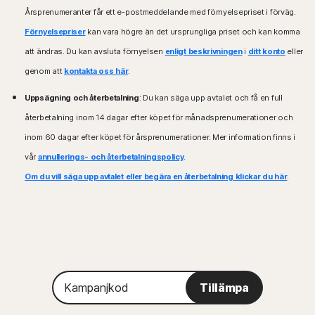
Årsprenumeranter får ett e-postmeddelande med förnyelsepriset i förväg.
Förnyelsepriser
kan vara högre än det ursprungliga priset och kan komma
att ändras. Du kan avsluta förnyelsen
enligt beskrivningen
i
ditt konto
eller
genom att
kontakta oss här
.
Uppsägning och återbetalning
: Du kan säga upp avtalet och få en full
återbetalning inom 14 dagar efter köpet för månadsprenumerationer och
inom 60 dagar efter köpet för årsprenumerationer. Mer information finns i
vår
annullerings- och återbetalningspolicy
.
Om du vill säga upp avtalet eller begära en återbetalning klickar du här
.
Kampanjkod
Tillämpa