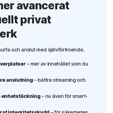
mer avancerat
ellt privat
erk
urfa och anslut med självförtroende.
rverplatser
– mer av innehållet som du
re anslutning
– bättre streaming och
e enhetstäckning
– nu även för smart-
at integritetsskydd
– för säkerheten