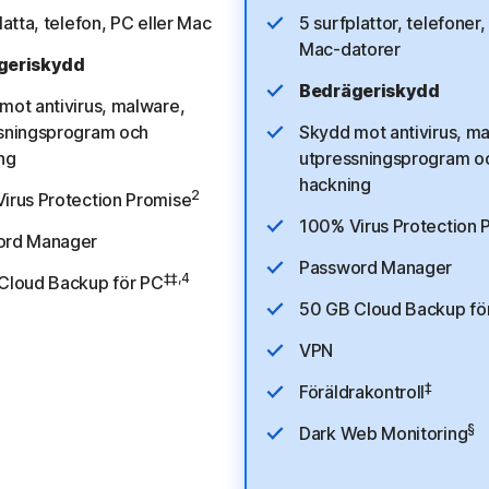
latta, telefon, PC eller Mac
5 surfplattor, telefoner,
Mac-datorer
geriskydd
Bedrägeriskydd
mot antivirus, malware,
sningsprogram och
Skydd mot antivirus, m
ng
utpressningsprogram o
hackning
2
irus Protection Promise
100% Virus Protection 
ord Manager
Password Manager
‡‡,4
Cloud Backup för PC
50 GB Cloud Backup fö
VPN
‡
Föräldrakontroll
§
Dark Web Monitoring