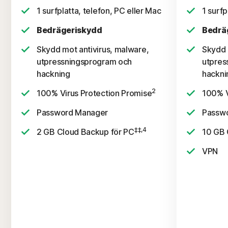
1 surfplatta, telefon, PC eller Mac
1 surfp
Bedrägeriskydd
Bedrä
Skydd mot antivirus, malware,
Skydd 
utpressningsprogram och
utpres
hackning
hackni
2
100% Virus Protection Promise
100% V
Password Manager
Passw
‡‡,4
2 GB Cloud Backup för PC
10 GB 
VPN