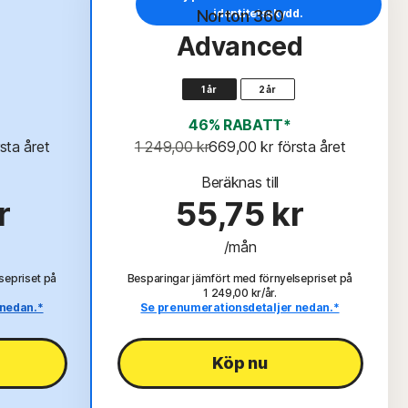
N
Norton 360
identitetsskydd.
Advanced
1 år
2 år
46% RABATT*
rsta året
1 249,00 kr
669,00 kr
 första året
Beräknas till
r
55,75 kr
/mån
sepriset på
Besparingar jämfört med förnyelsepriset på
1 249,00 kr/år.
 nedan.*
Se prenumerationsdetaljer nedan.*
Köp nu