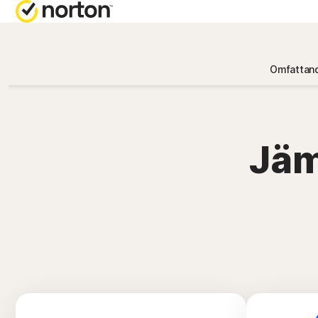
FÅ HJÄLP
ALLT
PRE
Omfattand
Kundsuppo
Nort
Nort
Jäm
Nort
Nort
A