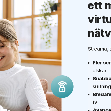
ett 
virtu
nätv
Streama, s
Fler se
älskar
Snabba
surfning
Bredar
tv
Avancer