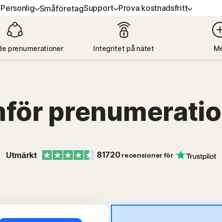
Personlig
Support
Prova kostnadsfritt
Småföretag
-I-ETT-
PROVA KOSTNADSFRITT
LÄR DIG
SÄKERHET FÖR DIGITALA
NUMERATIONER
ENHETER
e prenumerationer
Integritet på nätet
Me
rt
Kostnadsfria provversioner
Så här förnyar du
on 360 Advanced
Norton AntiVirus Plus
Premiumtjänster
on 360 Premium
Norton Mobile Security för
för prenumeratio
Android™
on 360 Deluxe
Norton Mobile Security för 
on 360 Standard
81720
Utmärkt
recensioner för
lla produkter och tjänster