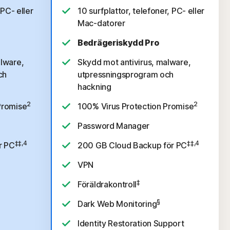
 PC- eller
10 surfplattor, telefoner, PC- eller
Mac-datorer
Bedrägeriskydd Pro
alware,
Skydd mot antivirus, malware,
ch
utpressningsprogram och
hackning
2
2
Promise
100% Virus Protection Promise
Password Manager
‡‡,4
‡‡,4
r PC
200 GB Cloud Backup för PC
VPN
‡
Föräldrakontroll
§
Dark Web Monitoring
Identity Restoration Support