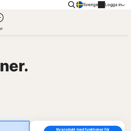
Sök
Sverige
Logga in
INTEGRITET
r
Norton VPN
Norton AntiTrack
ner.
Kontouppgifter
Faktureringsuppgifter
iOS™
Förnya
Orderhistorik
Ange produktnyckeln
Ny produkt med funktioner för