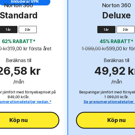
Inkluderar VPN
Inkluderar VP
Norton 360
Norton 360
Standard
Deluxe
1 år
2 år
1 år
2 år
62% RABATT*
45% RABATT*
0 kr
319,00 kr
 första året
1 099,00 kr
599,00 kr
 fö
Beräknas till
Beräknas till
26,58 kr
49,92 k
/mån
/mån
r jämfört med förnyelsepriset på
Besparingar jämfört med förnyel
849,00 kr/år
.
1 099,00 kr/år.
umerationsdetaljer nedan.*
Se prenumerationsdetaljer
Köp nu
Köp nu