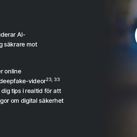
derar AI-
ig säkrare mot
r online
23, 33
h deepfake-videor
g tips i realtid för att
gor om digital säkerhet