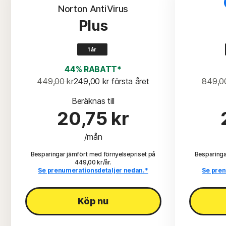
Norton AntiVirus
Plus
1 år
44% RABATT*
449,00 kr
249,00 kr
 första året
849,0
Beräknas till
20,75 kr
/mån
Besparingar jämfört med förnyelsepriset på
Besparinga
449,00 kr/år.
Se prenumerationsdetaljer nedan.*
Se pren
Köp nu