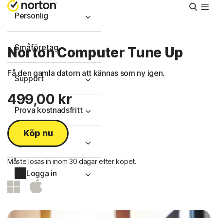
Sök
Personlig
Småföretag
Norton Computer Tune Up
Få den gamla datorn att kännas som ny igen.
Support
499,00 kr
Prova kostnadsfritt
Köp nu
Sverige
Måste lösas in inom 30 dagar efter köpet.
Logga in