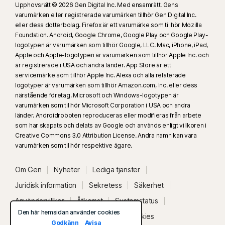
Upphovsrätt © 2026 Gen Digital Inc. Med ensamrätt. Gens
varumärken eller registrerade varumärken tillhör Gen Digital Inc.
eller dess dotterbolag. Firefox är ett varumärke som tillhör Mozilla
Foundation. Android, Google Chrome, Google Play och Google Play-
logotypen är varumärken som tillhör Google, LLC. Mac, iPhone, iPad,
Apple och Apple-logotypen är varumärken som tillhör Apple Inc. och
är registrerade i USA och andra länder. App Store är ett
servicemärke som tillhör Apple Inc. Alexa och alla relaterade
logotyper är varumärken som tillhör Amazon.com, Inc. eller dess
närstående företag. Microsoft och Windows-logotypen är
varumärken som tillhör Microsoft Corporation i USA och andra
länder. Androidroboten reproduceras eller modifieras från arbete
som har skapats och delats av Google och används enligt villkoren i
Creative Commons 3.0 Attribution License. Andra namn kan vara
varumärken som tillhör respektive ägare.
Om Gen
Nyheter
Lediga tjänster
Juridisk information
Sekretess
Säkerhet
Användarvillkor
Åtkomst
Systemstatus
Den här hemsidan använder cookies
Frånträd avtalet
Inställningar för cookies
Godkänn
Avisa