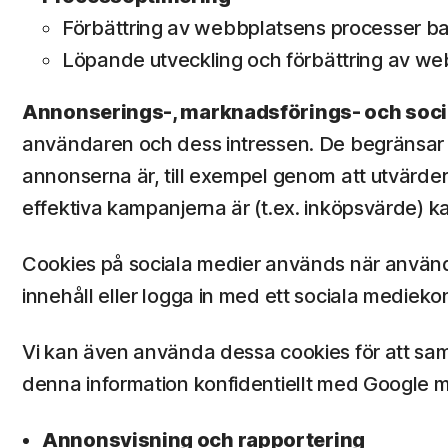
Förbättring av webbplatsens processer b
Löpande utveckling och förbättring av we
Annonserings-, marknadsförings- och soc
användaren och dess intressen. De begränsar o
annonserna är, till exempel genom att utvärde
effektiva kampanjerna är (t.ex. inköpsvärde) k
Cookies på sociala medier används när använda
innehåll eller logga in med ett sociala medieko
Vi kan även använda dessa cookies för att sam
denna information konfidentiellt med Google me
Annonsvisning och rapportering