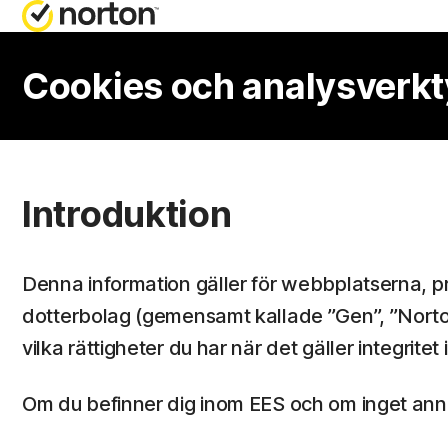
FÅ HJÄLP
ALLT
Cookies och analysverkty
PRE
Kundsuppo
Nort
Introduktion
Nort
Nort
Denna information gäller för webbplatserna, pr
Nort
dotterbolag (gemensamt kallade ”Gen”, ”Norton”,
vilka rättigheter du har när det gäller integritet 
A
Om du befinner dig inom EES och om inget annat