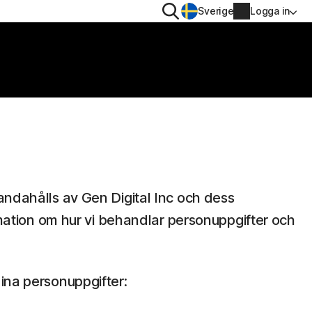
Sök
Sverige
Logga in
INTEGRITET
Norton VPN
Norton AntiTrack
Kontouppgifter
Faktureringsuppgifter
iOS™
andahålls av Gen Digital Inc och dess
Förnya
ormation om hur vi behandlar personuppgifter och
Orderhistorik
ina personuppgifter:
Ange produktnyckeln