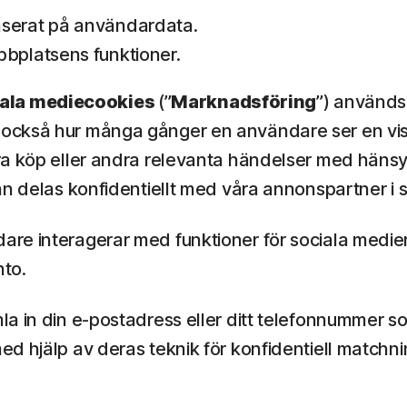
aserat på användardata.
bbplatsens funktioner.
iala mediecookies
(”
Marknadsföring
”) används
ckså hur många gånger en användare ser en viss a
ra köp eller andra relevanta händelser med hänsyn
an delas konfidentiellt med våra annonspartner i
re interagerar med funktioner för sociala medie
nto.
la in din e-postadress eller ditt telefonnummer s
d hjälp av deras teknik för konfidentiell matchni