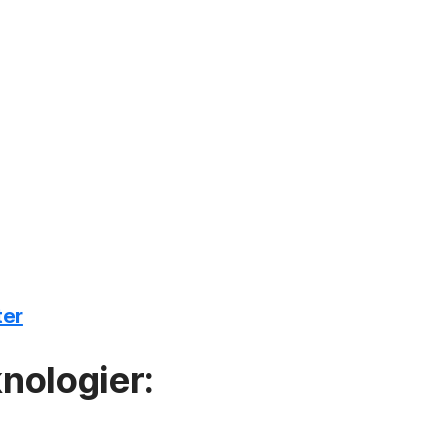
ter
nologier: