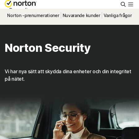
Sök
Personlig
Norton -prenumerationer
Nuvarande kunder
Vanliga frågor
Småföretag
Norton Security
Support
Prova kostnadsfritt
Vi har nya sätt att skydda dina enheter och din integritet
på nätet.
Sverige
Logga in